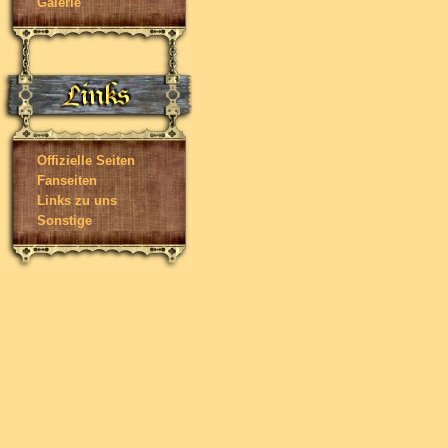
Galerie
Offizielle Seiten
Fanseiten
Links zu uns
Sonstige