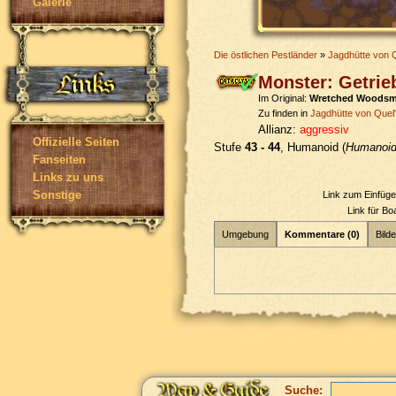
Galerie
Die östlichen Pestländer
»
Jagdhütte von Q
Monster: Getri
Im Original:
Wretched Woods
Zu finden in
Jagdhütte von Quel'
Allianz:
aggressiv
Offizielle Seiten
Stufe
43 - 44
, Humanoid (
Humanoi
Fanseiten
Links zu uns
Sonstige
Link zum Einfüg
Link für B
Umgebung
Kommentare (0)
Bilde
Suche: