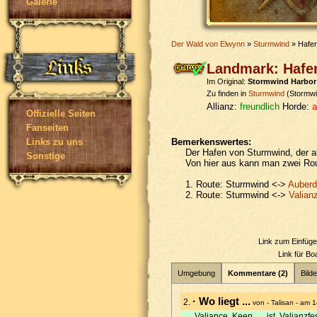
Galerie
Der Wald von Elwynn
»
Sturmwind
» Hafen
Landmark: Hafe
Im Original:
Stormwind Harbor
Zu finden in
Sturmwind
(Stormwi
Allianz:
freundlich
Horde:
a
Offizielle Seiten
Fanseiten
Bemerkenswertes:
Links zu uns
Der Hafen von Sturmwind, der ab
Sonstige
Von hier aus kann man zwei Rou
1. Route: Sturmwind <->
Auberd
2. Route: Sturmwind <->
Valian
Link zum Einfüg
Link für B
Umgebung
Kommentare (2)
Bilde
· Wo liegt ...
2.
von - Talisan - am
Valiance Keep ... ist Valianzf