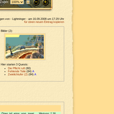
Zoom:
agen von - Lightninger - am 16.09.2008 um 17:29 Uhr
für einen neuen Eintrag kopieren
Bilder (2):
Hier starten 3 Quests:
Die Pflicht ruft
(80)
Fehlende Teile
(84)
A
Zwielichtufer (2)
(84)
A
. Dies ist eins von zwei
Wertung:
2,36