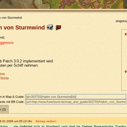
 von Sturmwind
eingetr
n von Sturmwind
nd)
ggressiv
 Patch 3.0.2 implementiert wird.
ten per Schiff nehmen:
ine
zfeste
en in Map & Guide:
oards mit BB-Code:
r (2)
 14.01.2009 um 05:13 Uhr
Beitrag melden!
estung ... sie befindet sich in Nordend und dort im Gebiet Boreanische Tundra