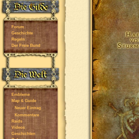
Forum
Geschichte
Regeln
Der Freie Bund
Embleme
Map & Guide
Neuer Eintrag
Kommentare
Raids
Videos
Geschichten