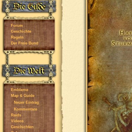
Forum
Geschichte
Regeln
Der Freie Bund
Embleme
Map & Guide
Neuer Eintrag
Kommentare
Raids
Videos
Geschichten