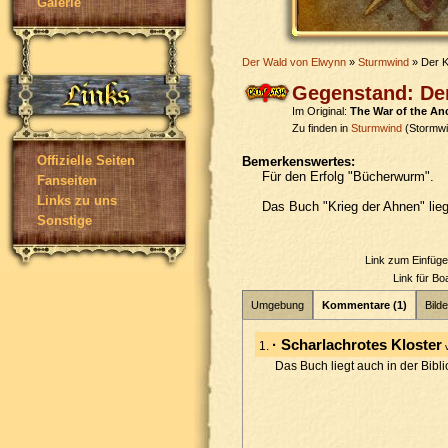
Galerie
Der Wald von Elwynn
»
Sturmwind
» Der K
Gegenstand: Der
Im Original:
The War of the An
Zu finden in
Sturmwind
(Stormwi
Offizielle Seiten
Bemerkenswertes:
Für den Erfolg "Bücherwurm".
Fanseiten
Links zu uns
Das Buch "Krieg der Ahnen" lie
Sonstige
Link zum Einfüg
Link für B
Umgebung
Kommentare (1)
Bilde
· Scharlachrotes Kloster
1.
Das Buch liegt auch in der Bibl