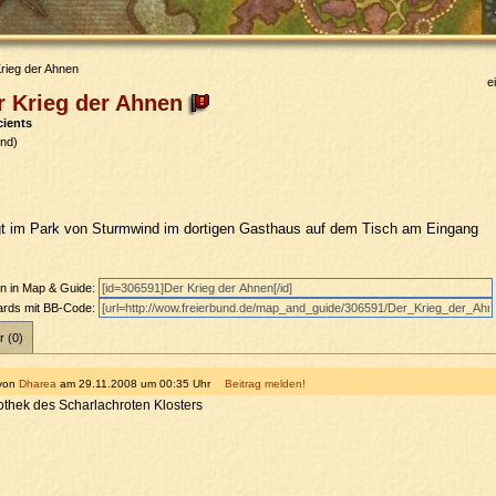
rieg der Ahnen
e
 Krieg der Ahnen
cients
nd)
gt im Park von Sturmwind im dortigen Gasthaus auf dem Tisch am Eingang
en in Map & Guide:
oards mit BB-Code:
r (0)
von
Dharea
am 29.11.2008 um 00:35 Uhr
Beitrag melden!
iothek des Scharlachroten Klosters