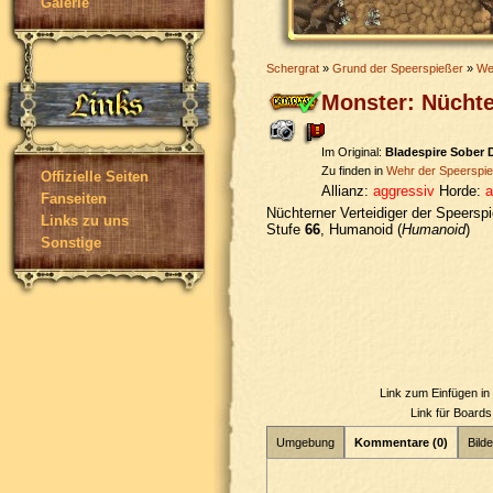
Galerie
Schergrat
»
Grund der Speerspießer
»
We
Monster: Nüchte
Im Original:
Bladespire Sober 
Zu finden in
Wehr der Speerspi
Offizielle Seiten
Allianz:
aggressiv
Horde:
a
Fanseiten
Nüchterner Verteidiger der Speerspi
Links zu uns
Stufe
66
, Humanoid (
Humanoid
)
Sonstige
Link zum Einfügen i
Link für Board
Umgebung
Kommentare (0)
Bilde