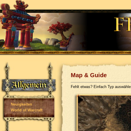
Map & Guide
Fehlt etwas? Einfach Typ auswähl
Neuigkeiten
World of Warcraft