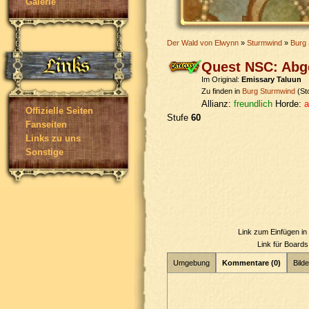
Galerie
Der Wald von Elwynn
»
Sturmwind
»
Burg
Quest NSC: Abg
Im Original:
Emissary Taluun
Zu finden in
Burg Sturmwind
(St
Allianz:
freundlich
Horde:
a
Offizielle Seiten
Stufe
60
Fanseiten
Links zu uns
Sonstige
Link zum Einfügen i
Link für Board
Umgebung
Kommentare (0)
Bilde