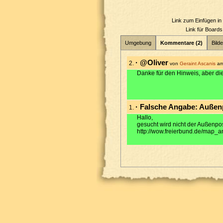
Link zum Einfügen i
Link für Board
Umgebung
Kommentare (2)
Bilde
· @Oliver
2.
von
Geraint Ascanis
am
Danke für den Hinweis, aber die
· Falsche Angabe: Außen
1.
Hallo,
gesucht wird nicht der Außenpos
http://wow.freierbund.de/map_