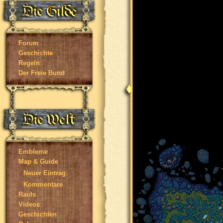
Forum
Geschichte
Regeln
Der Freie Bund
Embleme
Map & Guide
Neuer Eintrag
Kommentare
Raids
Videos
Geschichten