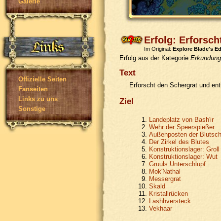
Galerie
Erfolg: Erforsch
Im Original:
Explore Blade's E
Erfolg aus der Kategorie
Erkundung
Text
Offizielle Seiten
Erforscht den Schergrat und ent
Fanseiten
Links zu uns
Ziel
Sonstige
Landeplatz von Bash'ir
Wehr der Speerspießer
Außenposten der Blutsch
Der Zirkel des Blutes
Konstruktionslager: Groll
Konstruktionslager: Wut
Gruuls Unterschlupf
Mok'Nathal
Messergrat
Skald
Kristallrücken
Lashhversteck
Vekhaar