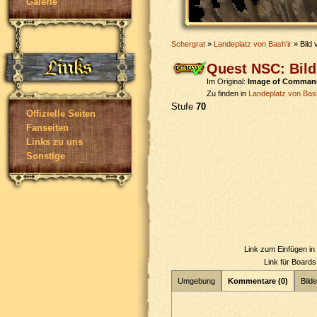
Galerie
Schergrat
»
Landeplatz von Bash'ir
» Bild
Quest NSC: Bil
Im Original:
Image of Comman
Zu finden in
Landeplatz von Bash
Stufe
70
Offizielle Seiten
Fanseiten
Links zu uns
Sonstige
Link zum Einfügen i
Link für Board
Umgebung
Kommentare (0)
Bilde