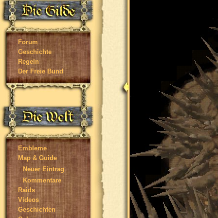
Forum
Geschichte
Regeln
Der Freie Bund
Embleme
Map & Guide
Neuer Eintrag
Kommentare
Raids
Videos
Geschichten