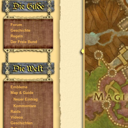
Forum
Geschichte
Regeln
Der Freie Bund
Embleme
Map & Guide
Neuer Eintrag
Kommentare
Raids
Videos
Geschichten