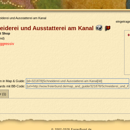
iderei und Ausstatterei am Kanal
eingetrag
iderei und Ausstatterei am Kanal
it Shop
nd)
ggressiv
en in Map & Guide:
oards mit BB-Code:
r (1)
© 2002-2026 FreierBund.de