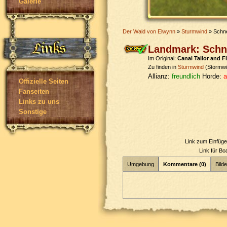
Galerie
Der Wald von Elwynn
»
Sturmwind
» Schne
Landmark: Schne
Im Original:
Canal Tailor and F
Zu finden in
Sturmwind
(Stormwi
Allianz:
freundlich
Horde:
a
Offizielle Seiten
Fanseiten
Links zu uns
Sonstige
Link zum Einfüg
Link für B
Umgebung
Kommentare (0)
Bilde