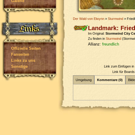
Galerie
Der Wald von Elwynn
»
Sturmwind
» Fried
Landmark: Frie
Im Original:
Stormwind City C
Zu finden in
Sturmwind
(Stormwi
Allianz:
freundlich
Offizielle Seiten
Fanseiten
Links zu uns
Sonstige
Link zum Einfügen i
Link für Board
Umgebung
Kommentare (0)
Bilde