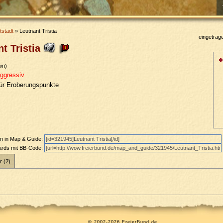
tstadt
» Leutnant Tristia
eingetrag
t Tristia
wn)
ggressiv
für Eroberungspunkte
en in Map & Guide:
oards mit BB-Code:
r (2)
© 2002-2026 FreierBund.de