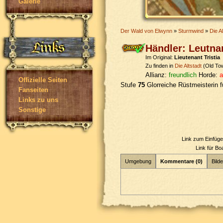
Galerie
Der Wald von Elwynn
»
Sturmwind
»
Die Al
Händler: Leutnan
Im Original:
Lieutenant Tristia
Zu finden in
Die Altstadt
(Old To
Allianz:
freundlich
Horde:
a
Offizielle Seiten
Stufe
75
Glorreiche Rüstmeisterin 
Fanseiten
Links zu uns
Sonstige
Link zum Einfüg
Link für B
Umgebung
Kommentare (0)
Bilde