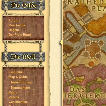
Forum
Geschichte
Regeln
Der Freie Bund
Embleme
Map & Guide
Neuer Eintrag
Kommentare
Raids
Videos
Geschichten