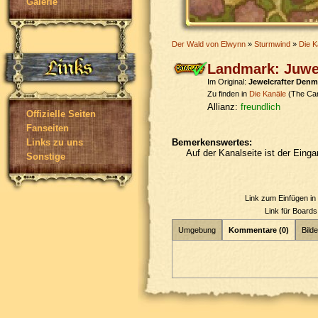
Galerie
Der Wald von Elwynn
»
Sturmwind
»
Die K
Landmark: Juwe
Im Original:
Jewelcrafter Den
Zu finden in
Die Kanäle
(The Can
Allianz:
freundlich
Offizielle Seiten
Fanseiten
Bemerkenswertes:
Links zu uns
Auf der Kanalseite ist der Eing
Sonstige
Link zum Einfügen i
Link für Board
Umgebung
Kommentare (0)
Bilde