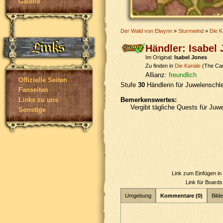
Galerie
Der Wald von Elwynn
»
Sturmwind
»
Die K
Händler: Isabel
Im Original:
Isabel Jones
Zu finden in
Die Kanäle
(The Can
Allianz:
freundlich
Offizielle Seiten
Stufe
30
Händlerin für Juwelenschle
Fanseiten
Bemerkenswertes:
Links zu uns
Vergibt tägliche Quests für Juwe
Sonstige
Link zum Einfügen i
Link für Board
Umgebung
Kommentare (0)
Bilde