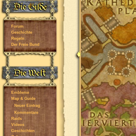
Forum
Geschichte
Regeln
Der Freie Bund
Embleme
Map & Guide
Neuer Eintrag
Kommentare
Raids
Videos
Geschichten