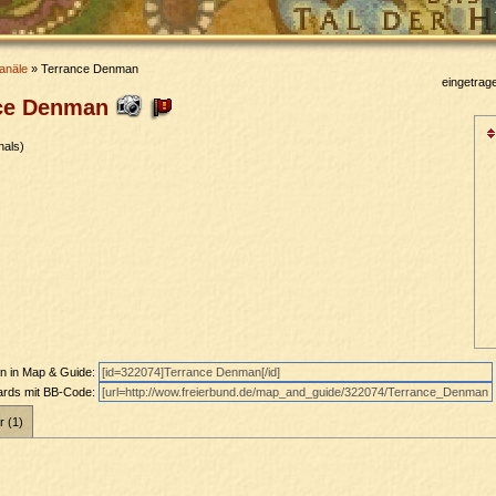
anäle
» Terrance Denman
eingetrag
nce Denman
als)
en in Map & Guide:
oards mit BB-Code:
r (1)