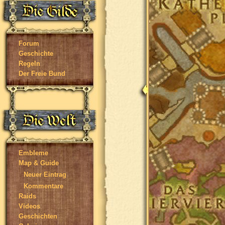
Forum
Geschichte
Regeln
Der Freie Bund
Embleme
Map & Guide
Neuer Eintrag
Kommentare
Raids
Videos
Geschichten