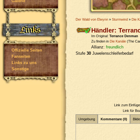
Galerie
Der Wald von Elwynn
»
Sturmwind
»
Die K
Händler: Terra
Im Original:
Terrance Denman
Zu finden in
Die Kanäle
(The Can
Allianz:
freundlich
Offizielle Seiten
Stufe
30
Juwelenschleiferbedarf
Fanseiten
Links zu uns
Sonstige
Link zum Einfüg
Link für B
Umgebung
Kommentare (0)
Bilde