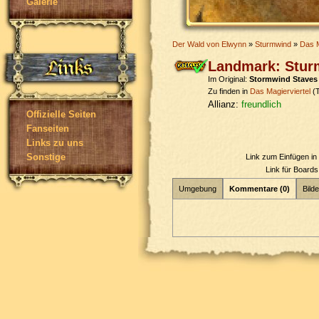
Galerie
Der Wald von Elwynn
»
Sturmwind
»
Das M
Landmark: Stur
Im Original:
Stormwind Staves
Zu finden in
Das Magierviertel
(T
Allianz:
freundlich
Offizielle Seiten
Fanseiten
Links zu uns
Sonstige
Link zum Einfügen i
Link für Board
Umgebung
Kommentare (0)
Bilde