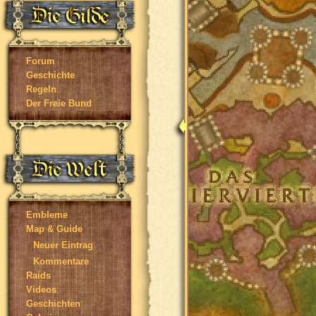
Forum
Geschichte
Regeln
Der Freie Bund
Embleme
Map & Guide
Neuer Eintrag
Kommentare
Raids
Videos
Geschichten