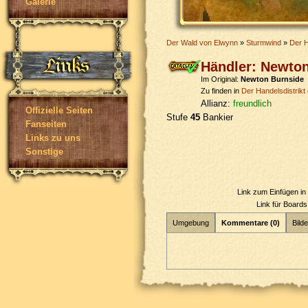
Galerie
Der Wald von Elwynn
»
Sturmwind
»
Der H
Händler: Newto
Im Original:
Newton Burnside
Zu finden in
Der Handelsdistrikt
Allianz:
freundlich
Offizielle Seiten
Stufe
45
Bankier
Fanseiten
Links zu uns
Sonstige
Link zum Einfügen i
Link für Board
Umgebung
Kommentare (0)
Bilde