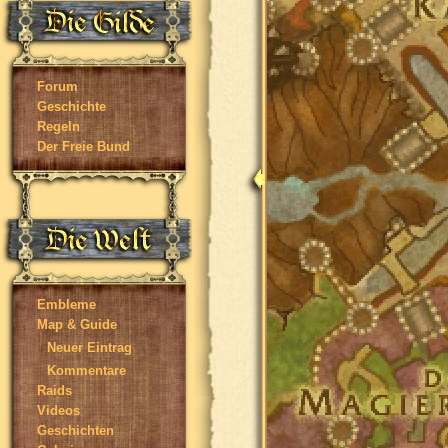
Forum
Geschichte
Regeln
Der Freie Bund
Embleme
Map & Guide
Neuer Eintrag
Kommentare
Raids
Videos
Geschichten