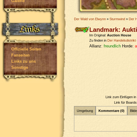
Galerie
Der Wald von Elwynn
»
Sturmwind
»
Der H
Landmark: Aukt
Im Original:
Auction House
Zu finden in
Der Handelsdistrikt
Allianz:
freundlich
Horde:
a
Offizielle Seiten
Fanseiten
Links zu uns
Sonstige
Link zum Einfügen i
Link für Board
Umgebung
Kommentare (0)
Bilde