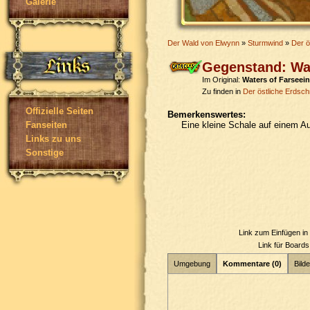
Galerie
Der Wald von Elwynn
»
Sturmwind
»
Der ö
Gegenstand: Was
Im Original:
Waters of Farseei
Zu finden in
Der östliche Erdsch
Offizielle Seiten
Bemerkenswertes:
Eine kleine Schale auf einem A
Fanseiten
Links zu uns
Sonstige
Link zum Einfügen i
Link für Board
Umgebung
Kommentare (0)
Bilde