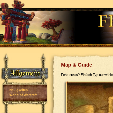
Map & Guide
Fehlt etwas? Einfach Typ auswähl
Neuigkeiten
World of Warcraft