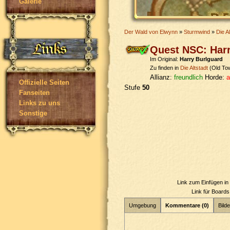
Galerie
Der Wald von Elwynn
»
Sturmwind
»
Die Al
Quest NSC: Har
Im Original:
Harry Burlguard
Zu finden in
Die Altstadt
(Old To
Allianz:
freundlich
Horde:
a
Offizielle Seiten
Stufe
50
Fanseiten
Links zu uns
Sonstige
Link zum Einfügen i
Link für Board
Umgebung
Kommentare (0)
Bilde