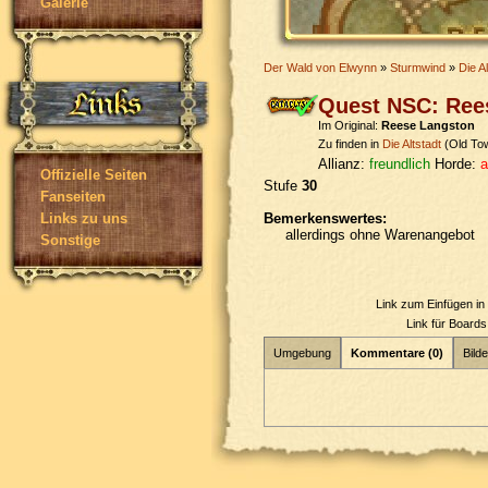
Galerie
Der Wald von Elwynn
»
Sturmwind
»
Die Al
Quest NSC: Ree
Im Original:
Reese Langston
Zu finden in
Die Altstadt
(Old To
Allianz:
freundlich
Horde:
a
Offizielle Seiten
Stufe
30
Fanseiten
Bemerkenswertes:
Links zu uns
allerdings ohne Warenangebot
Sonstige
Link zum Einfügen i
Link für Board
Umgebung
Kommentare (0)
Bilde