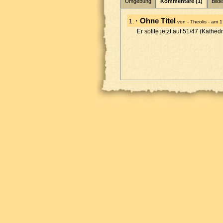
Umgebung
Kommentare (1)
Bilde
· Ohne Titel
1.
von - Theolis - am
Er sollte jetzt auf 51/47 (Kathedr