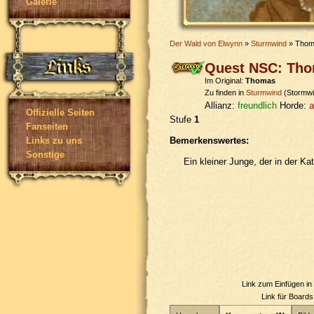
Galerie
Der Wald von Elwynn
»
Sturmwind
» Thom
Quest NSC: Th
Im Original:
Thomas
Zu finden in
Sturmwind
(Stormwi
Allianz:
freundlich
Horde:
a
Offizielle Seiten
Stufe
1
Fanseiten
Bemerkenswertes:
Links zu uns
Sonstige
Ein kleiner Junge, der in der Ka
Link zum Einfügen i
Link für Board