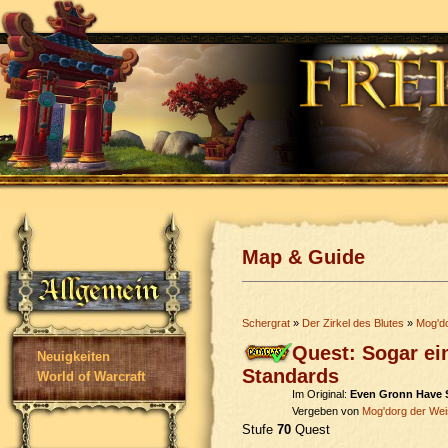
Map & Guide
Schergrat
»
Der Zirkel des Blutes
»
Mog'd
Quest: Sogar ei
Neuigkeiten
Standards
World of Warcraft
Im Original:
Even Gronn Have 
Vergeben von
Mog'dorg der We
Stufe
70
Quest