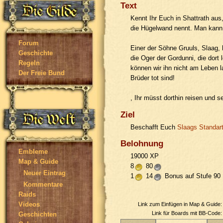
Text
Kennt Ihr Euch in Shattrath aus
die Hügelwand nennt. Man kann n
Forum
Einer der Söhne Gruuls, Slaag, h
Geschichte
die Oger der Gordunni, die dort 
Regeln
können wir ihn nicht am Leben 
Der Freie Bund
Brüder tot sind!
, Ihr müsst dorthin reisen und s
Ziel
Beschafft Euch
Slaags Standar
Belohnung
Embleme
19000 XP
Map & Guide
8
80
Neuer Eintrag
1
14
Bonus auf Stufe 90
Kommentare
Raids
Videos
Link zum Einfügen in Map & Guide
Link für Boards mit BB-Code
Geschichten