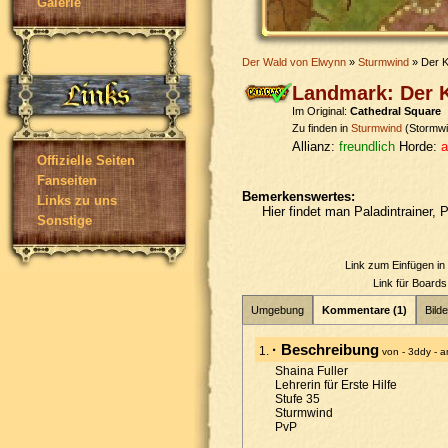
Galerie
Der Wald von Elwynn
»
Sturmwind
» Der K
Landmark: Der K
Im Original:
Cathedral Square
Zu finden in
Sturmwind
(Stormwi
Allianz:
freundlich
Horde:
a
Offizielle Seiten
Fanseiten
Bemerkenswertes:
Links zu uns
Hier findet man Paladintrainer, P
Sonstige
Link zum Einfügen i
Link für Board
Umgebung
Kommentare (1)
Bilde
· Beschreibung
1.
von - 3ddy - 
Shaina Fuller
Lehrerin für Erste Hilfe
Stufe 35
Sturmwind
PvP