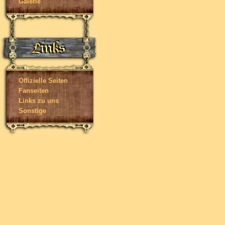
Galerie
Offizielle Seiten
Fanseiten
Links zu uns
Sonstige