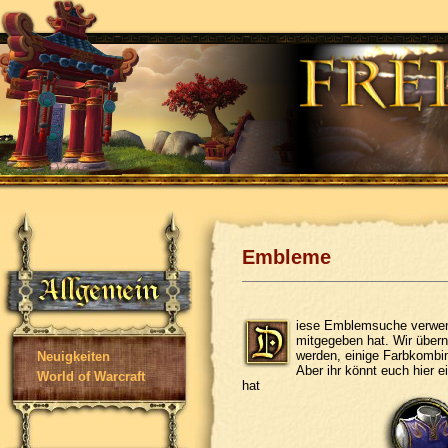
Embleme
iese Emblemsuche verwend
mitgegeben hat. Wir übern
werden, einige Farbkombin
Neuigkeiten
Aber ihr könnt euch hier 
World of Warcraft
hat