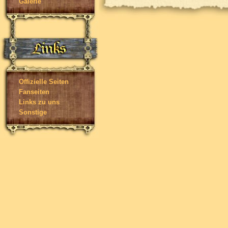
Galerie
Offizielle Seiten
Fanseiten
Links zu uns
Sonstige