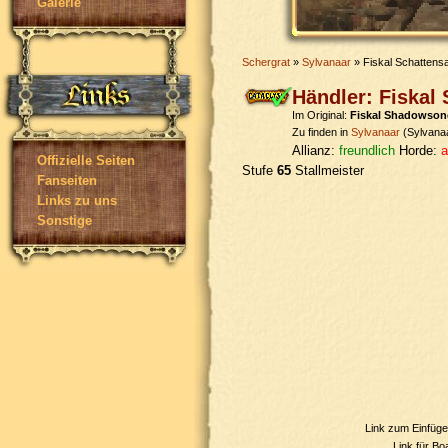
Galerie
Schergrat
»
Sylvanaar
» Fiskal Schattens
Händler: Fiskal
Im Original:
Fiskal Shadowson
Zu finden in
Sylvanaar
(Sylvana
Allianz:
freundlich
Horde:
a
Offizielle Seiten
Stufe
65
Stallmeister
Fanseiten
Links zu uns
Sonstige
Link zum Einfüg
Link für B