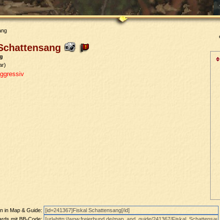
ang
 Schattensang
g
ar)
ggressiv
en in Map & Guide:
oards mit BB-Code: