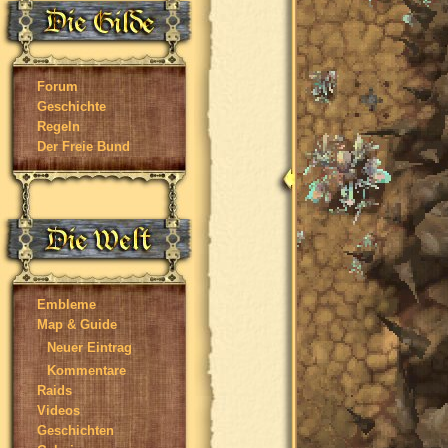
Forum
Geschichte
Regeln
Der Freie Bund
Embleme
Map & Guide
Neuer Eintrag
Kommentare
Raids
Videos
Geschichten