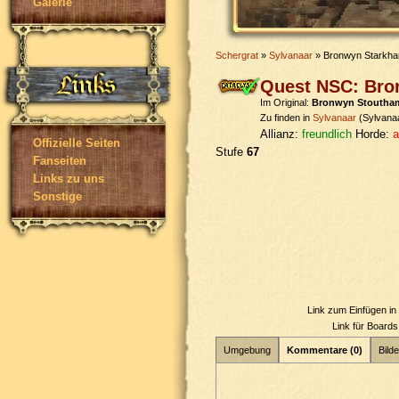
Galerie
Schergrat
»
Sylvanaar
» Bronwyn Starkh
Quest NSC: Br
Im Original:
Bronwyn Stoutha
Zu finden in
Sylvanaar
(Sylvana
Allianz:
freundlich
Horde:
a
Offizielle Seiten
Stufe
67
Fanseiten
Links zu uns
Sonstige
Link zum Einfügen i
Link für Board
Umgebung
Kommentare (0)
Bilde