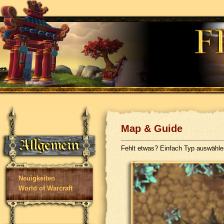
Map & Guide
Fehlt etwas? Einfach Typ auswähl
Neuigkeiten
World of Warcraft