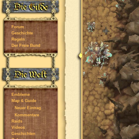
Forum
Geschichte
Regeln
Der Freie Bund
Embleme
Map & Guide
Neuer Eintrag
Kommentare
Raids
Videos
Geschichten