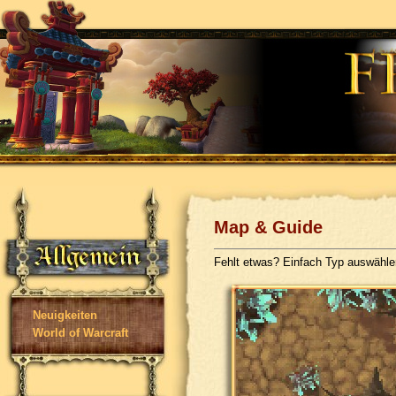
Map & Guide
Fehlt etwas? Einfach Typ auswähl
Neuigkeiten
World of Warcraft