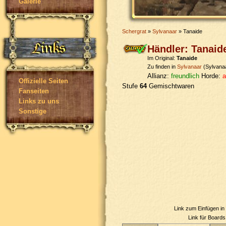
Galerie
Schergrat
»
Sylvanaar
» Tanaide
Händler: Tanaid
Im Original:
Tanaide
Zu finden in
Sylvanaar
(Sylvana
Allianz:
freundlich
Horde:
a
Offizielle Seiten
Stufe
64
Gemischtwaren
Fanseiten
Links zu uns
Sonstige
Link zum Einfügen i
Link für Board