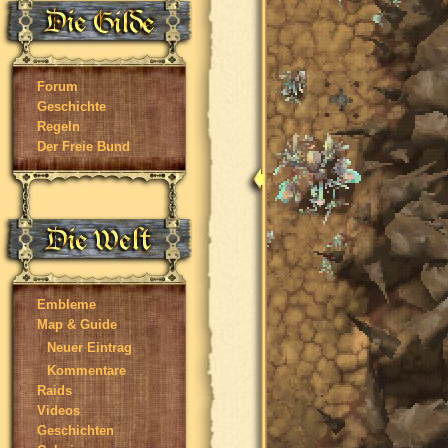
Forum
Geschichte
Regeln
Der Freie Bund
Embleme
Map & Guide
Neuer Eintrag
Kommentare
Raids
Videos
Geschichten