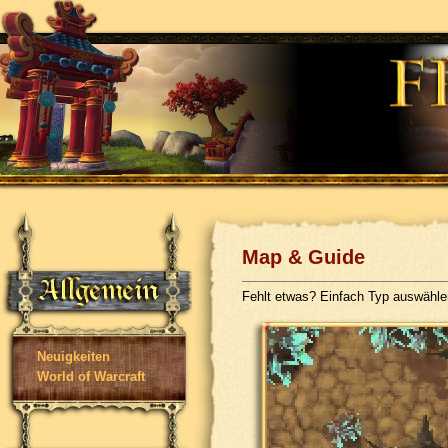
Map & Guide
Fehlt etwas? Einfach Typ auswähl
Neuigkeiten
World of Warcraft