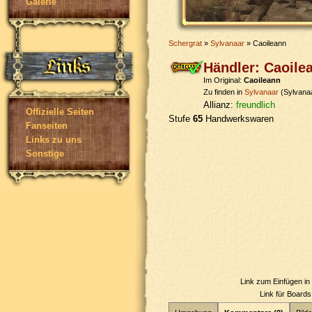
Galerie
Schergrat
»
Sylvanaar
» Caoileann
Händler: Caoile
Im Original:
Caoileann
Zu finden in
Sylvanaar
(Sylvana
Allianz:
freundlich
Offizielle Seiten
Stufe
65
Handwerkswaren
Fanseiten
Links zu uns
Sonstige
Link zum Einfügen i
Link für Board