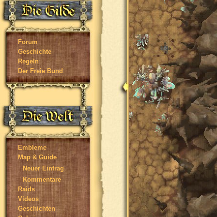
Forum
Geschichte
Regeln
Der Freie Bund
Embleme
Map & Guide
Neuer Eintrag
Kommentare
Raids
Videos
Geschichten