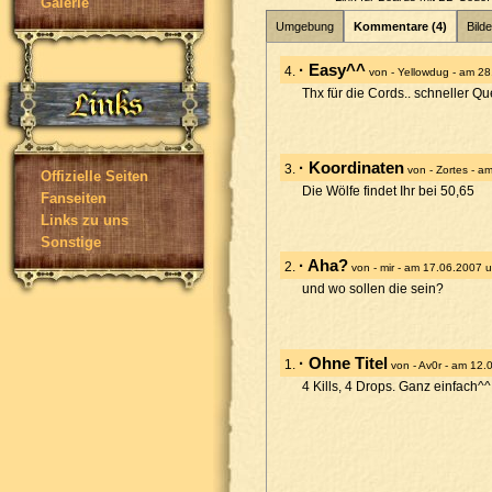
Galerie
Umgebung
Kommentare (4)
Bilde
· Easy^^
4.
von - Yellowdug - am 2
Thx für die Cords.. schneller Qu
· Koordinaten
3.
von - Zortes - 
Offizielle Seiten
Die Wölfe findet Ihr bei 50,65
Fanseiten
Links zu uns
Sonstige
· Aha?
2.
von - mir - am 17.06.2007 
und wo sollen die sein?
· Ohne Titel
1.
von - Av0r - am 12
4 Kills, 4 Drops. Ganz einfach^^