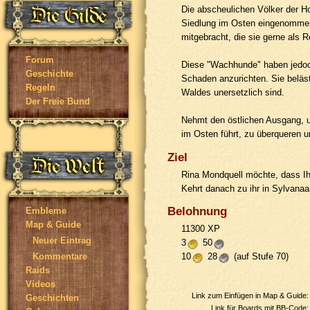
Die abscheulichen Völker der Ho
Siedlung im Osten eingenommen.
mitgebracht, die sie gerne als 
Forum
Diese "Wachhunde" haben jedoch
Geschichte
Schaden anzurichten. Sie beläst
Regeln
Waldes unersetzlich sind.
Der Freie Bund
Nehmt den östlichen Ausgang, 
im Osten führt, zu überqueren u
Ziel
Rina Mondquell möchte, dass I
Kehrt danach zu ihr in Sylvanaa
Belohnung
Embleme
Map & Guide
11300 XP
Neuer Eintrag
3
50
10
28
(auf Stufe 70)
Kommentare
Raids
Videos
Link zum Einfügen in Map & Guide
Geschichten
Link für Boards mit BB-Code