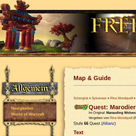
Map & Guide
Schergrat
»
Sylvanaar
»
Rina Mondquell
» 
Quest: Marodie
Neuigkeiten
Im Original:
Marauding Wolves
World of Warcraft
Vergeben von
Rina Mondquell
(R
Stufe
66
Quest (
Allianz
)
Text