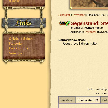
Galerie
Schergrat
»
Sylvanaar
» Steckbrief: Die H
Gegenstand: Ste
Im Original:
Wanted Poster
Zu finden in
Sylvanaar
(Sylvana
Offizielle Seiten
Bemerkenswertes:
Quest: Die Höhlenmutter
Fanseiten
Links zu uns
Sonstige
Link zum Einfüg
Link für B
Umgebung
Kommentare (0)
Bilde