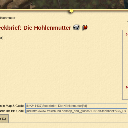
öhlenmutter
ckbrief: Die Höhlenmutter
ar)
en in Map & Guide:
oards mit BB-Code:
r (1)