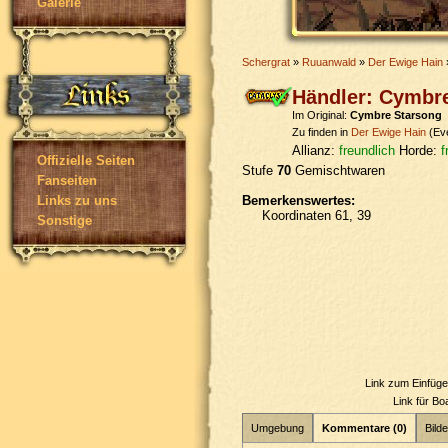
Galerie
Schergrat
»
Ruuanwald
»
Der Ewige Hain
Händler: Cymbr
Im Original:
Cymbre Starsong
Zu finden in
Der Ewige Hain
(Ev
Allianz:
freundlich
Horde:
f
Offizielle Seiten
Stufe
70
Gemischtwaren
Fanseiten
Bemerkenswertes:
Links zu uns
Koordinaten 61, 39
Sonstige
Link zum Einfüg
Link für B
Umgebung
Kommentare (0)
Bilde