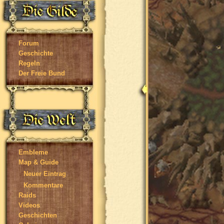
Forum
Geschichte
Regeln
Der Freie Bund
Embleme
Map & Guide
Neuer Eintrag
Kommentare
Raids
Videos
Geschichten