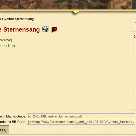
» Cymbre Sternensang
e Sternensang
ergrove)
reundlich
en in Map & Guide:
oards mit BB-Code:
r (1)