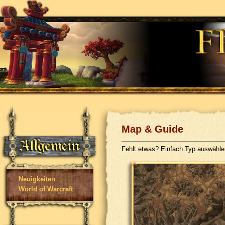
Map & Guide
Fehlt etwas? Einfach Typ auswähl
Neuigkeiten
World of Warcraft