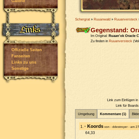
Galerie
Schergrat
»
Ruuanwald
»
Ruuanversteck
Gegenstand: Ora
Im Original:
Ruaan'ok Oracle C
Zu finden in
Ruuanversteck
(Vei
Offizielle Seiten
Fanseiten
Links zu uns
Sonstige
Link zum Einfügen i
Link für Board
Umgebung
Kommentare (1)
Bilde
· Koords
1.
von - ddestroyer - am 
64,33