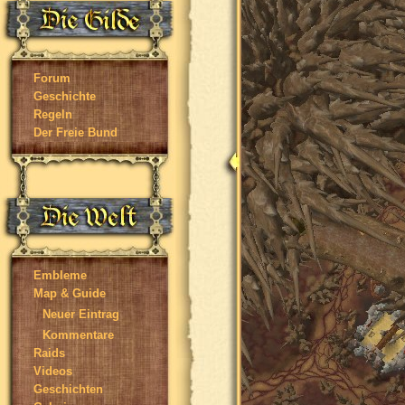
Forum
Geschichte
Regeln
Der Freie Bund
Embleme
Map & Guide
Neuer Eintrag
Kommentare
Raids
Videos
Geschichten