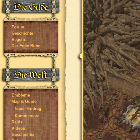
Forum
Geschichte
Regeln
Der Freie Bund
Embleme
Map & Guide
Neuer Eintrag
Kommentare
Raids
Videos
Geschichten