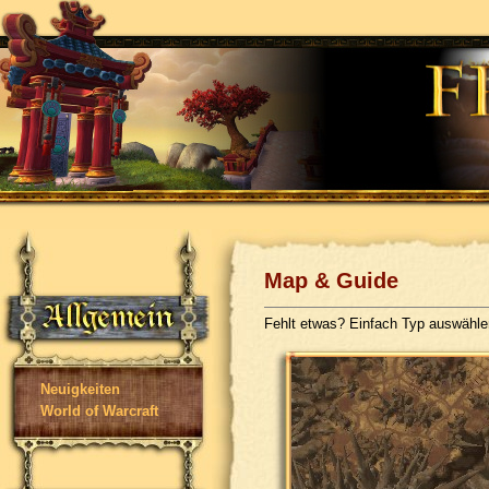
Map & Guide
Fehlt etwas? Einfach Typ auswähl
Neuigkeiten
World of Warcraft