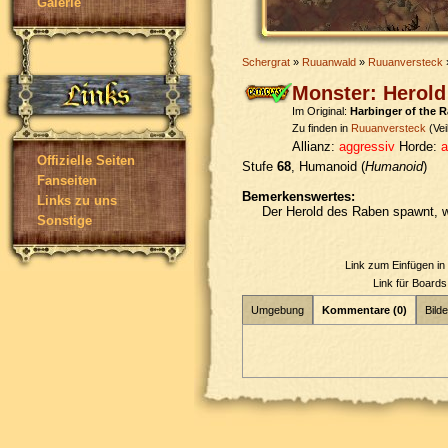
Galerie
Schergrat
»
Ruuanwald
»
Ruuanversteck
Monster: Herold
Im Original:
Harbinger of the 
Zu finden in
Ruuanversteck
(Vei
Allianz:
aggressiv
Horde:
a
Offizielle Seiten
Stufe
68
, Humanoid (
Humanoid
)
Fanseiten
Bemerkenswertes:
Links zu uns
Der Herold des Raben spawnt, 
Sonstige
Link zum Einfügen i
Link für Board
Umgebung
Kommentare (0)
Bilde