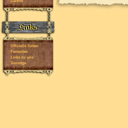
Galerie
Offizielle Seiten
Fanseiten
Links zu uns
Sonstige