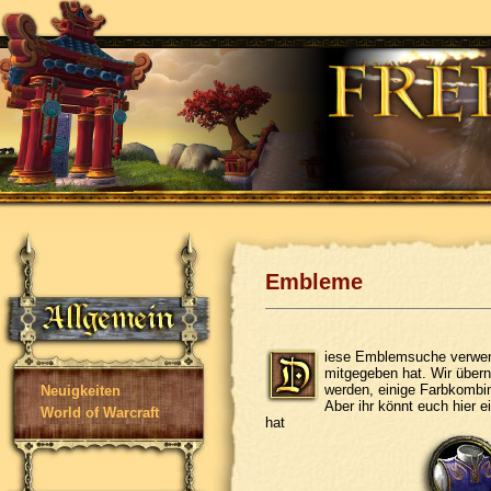
Embleme
iese Emblemsuche verwend
mitgegeben hat. Wir übern
werden, einige Farbkombin
Neuigkeiten
Aber ihr könnt euch hier 
World of Warcraft
hat