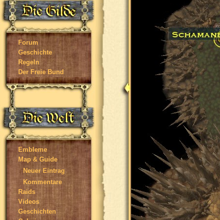
Forum
Geschichte
Regeln
Der Freie Bund
Embleme
Map & Guide
Neuer Eintrag
Kommentare
Raids
Videos
Geschichten