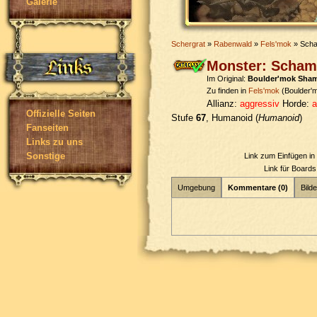
Galerie
Schergrat
»
Rabenwald
»
Fels'mok
» Scha
Monster: Scham
Im Original:
Boulder'mok Sha
Zu finden in
Fels'mok
(Boulder'
Allianz:
aggressiv
Horde:
a
Offizielle Seiten
Stufe
67
, Humanoid (
Humanoid
)
Fanseiten
Links zu uns
Sonstige
Link zum Einfügen i
Link für Board
Umgebung
Kommentare (0)
Bilde