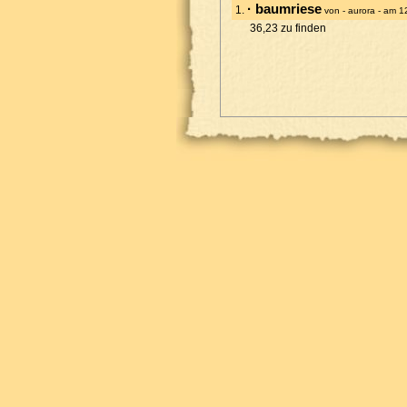
· baumriese
1.
von - aurora - am 
36,23 zu finden