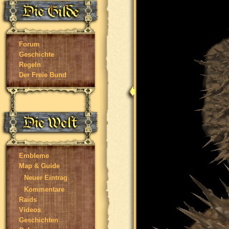
Forum
Geschichte
Regeln
Der Freie Bund
Embleme
Map & Guide
Neuer Eintrag
Kommentare
Raids
Videos
Geschichten