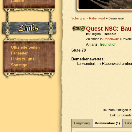
Galerie
Schergrat
»
Rabenwald
» Baumriese
Quest NSC: Bau
Im Original:
Treebole
Zu finden in
Rabenwald
(Raven'
Allianz:
freundlich
Offizielle Seiten
Stufe
70
Fanseiten
Bemerkenswertes:
Links zu uns
Er wandert im Rabenwald umher
Sonstige
Link zum Einfügen i
Link für Board
Umgebung
Kommentare (1)
Bilde