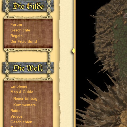
Forum
Geschichte
Regeln
Der Freie Bund
Embleme
Map & Guide
Neuer Eintrag
Kommentare
Raids
Videos
Geschichten