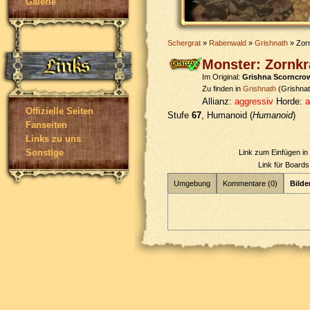
Galerie
Schergrat
»
Rabenwald
»
Grishnath
» Zor
Monster: Zornkr
Im Original:
Grishna Scorncro
Zu finden in
Grishnath
(Grishnat
Allianz:
aggressiv
Horde:
a
Offizielle Seiten
Stufe
67
, Humanoid (
Humanoid
)
Fanseiten
Links zu uns
Sonstige
Link zum Einfügen i
Link für Board
Umgebung
Kommentare (0)
Bilder