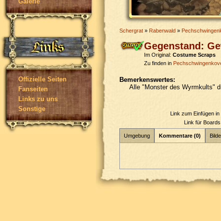
Galerie
Schergrat
»
Rabenwald
»
Pechschwingen
Gegenstand: Ge
Im Original:
Costume Scraps
Zu finden in
Pechschwingenkov
Offizielle Seiten
Bemerkenswertes:
Alle "Monster des Wyrmkults" 
Fanseiten
Links zu uns
Sonstige
Link zum Einfügen i
Link für Board
Umgebung
Kommentare (0)
Bilde