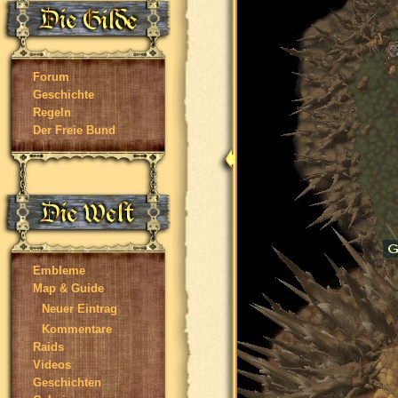
Forum
Geschichte
Regeln
Der Freie Bund
Embleme
Map & Guide
Neuer Eintrag
Kommentare
Raids
Videos
Geschichten