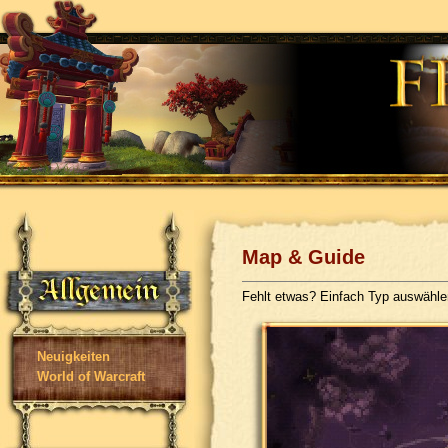
Map & Guide
Fehlt etwas? Einfach Typ auswähl
Neuigkeiten
World of Warcraft