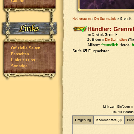
Galerie
Nethersturm
»
Die Sturmsäule
» Grennik
Händler: Grenni
Im Original:
Grennik
Zu finden in
Die Sturmsäule
(The
Allianz:
freundlich
Horde:
f
Offizielle Seiten
Stufe
65
Flugmeister
Fanseiten
Links zu uns
Sonstige
Link zum Einfügen i
Link für Board
Umgebung
Kommentare (0)
Bilde