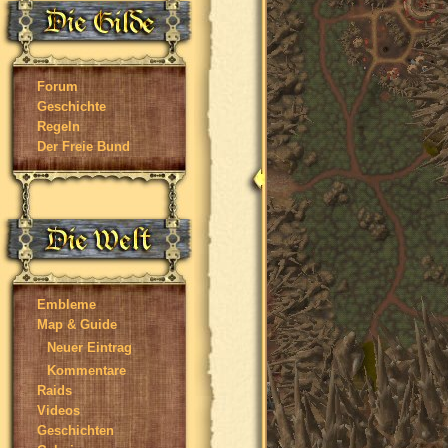
Forum
Geschichte
Regeln
Der Freie Bund
Embleme
Map & Guide
Neuer Eintrag
Kommentare
Raids
Videos
Geschichten