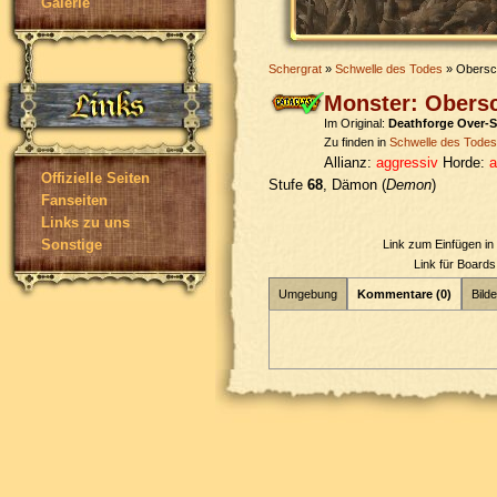
Galerie
Schergrat
»
Schwelle des Todes
» Obersc
Monster: Obers
Im Original:
Deathforge Over-
Zu finden in
Schwelle des Todes
Allianz:
aggressiv
Horde:
a
Offizielle Seiten
Stufe
68
, Dämon (
Demon
)
Fanseiten
Links zu uns
Sonstige
Link zum Einfügen i
Link für Board
Umgebung
Kommentare (0)
Bilde