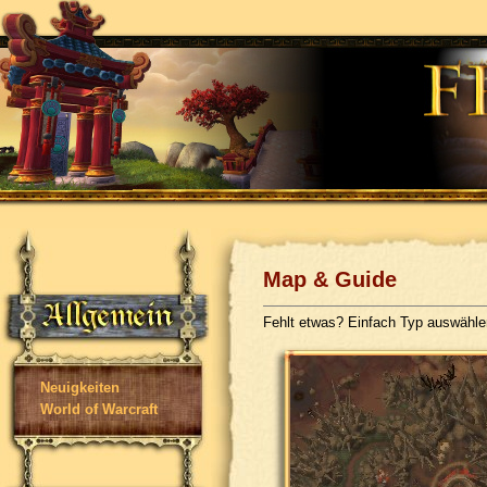
Map & Guide
Fehlt etwas? Einfach Typ auswähl
Neuigkeiten
World of Warcraft