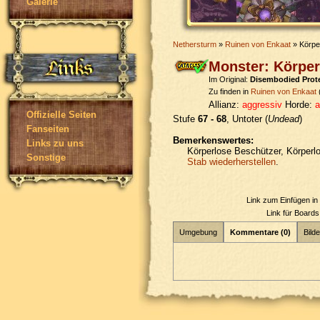
Galerie
Nethersturm
»
Ruinen von Enkaat
» Körpe
Monster: Körper
Im Original:
Disembodied Prot
Zu finden in
Ruinen von Enkaat
Allianz:
aggressiv
Horde:
a
Offizielle Seiten
Stufe
67 - 68
, Untoter (
Undead
)
Fanseiten
Bemerkenswertes:
Links zu uns
Körperlose Beschützer, Körperlo
Sonstige
Stab wiederherstellen
.
Link zum Einfügen i
Link für Board
Umgebung
Kommentare (0)
Bilde