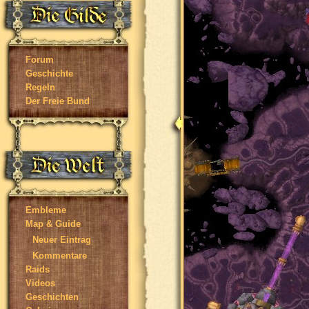
Forum
Geschichte
Regeln
Der Freie Bund
Embleme
Map & Guide
Neuer Eintrag
Kommentare
Raids
Videos
Geschichten