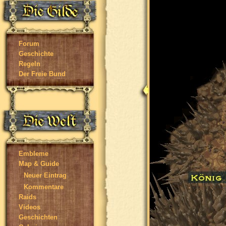
Forum
Geschichte
Regeln
Der Freie Bund
Embleme
Map & Guide
Neuer Eintrag
Kommentare
Raids
Videos
Geschichten