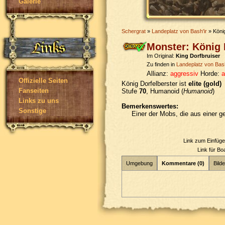
Galerie
Schergrat
»
Landeplatz von Bash'ir
» König
Monster: König 
Im Original:
King Dorfbruiser
Zu finden in
Landeplatz von Bash
Allianz:
aggressiv
Horde:
a
Offizielle Seiten
König Dorfelberster ist
elite (gold)
Fanseiten
Stufe
70
, Humanoid (
Humanoid
)
Links zu uns
Bemerkenswertes:
Sonstige
Einer der Mobs, die aus einer 
Link zum Einfüg
Link für B
Umgebung
Kommentare (0)
Bilde