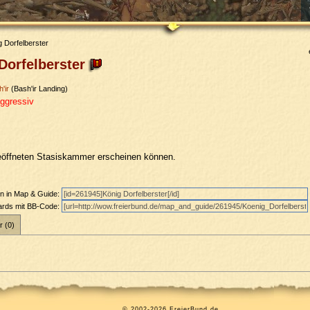
 Dorfelberster
Dorfelberster
'ir
(Bash'ir Landing)
ggressiv
geöffneten Stasiskammer erscheinen können.
en in Map & Guide:
oards mit BB-Code:
r (0)
© 2002-2026 FreierBund.de