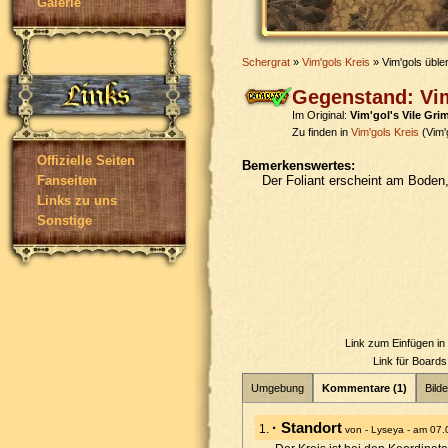
Galerie
Schergrat
»
Vim'gols Kreis
» Vim'gols übler
Gegenstand: Vim
Im Original:
Vim'gol's Vile Gri
Zu finden in
Vim'gols Kreis
(Vim'g
Offizielle Seiten
Bemerkenswertes:
Der Foliant erscheint am Boden,
Fanseiten
Links zu uns
Sonstige
Link zum Einfügen i
Link für Board
Umgebung
Kommentare (1)
Bilde
· Standort
1.
von - Lyseya - am 07