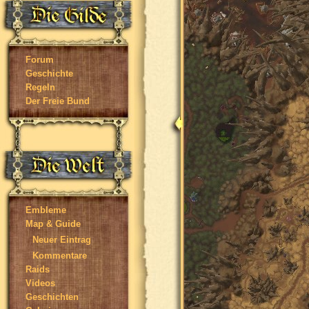
Forum
Geschichte
Regeln
Der Freie Bund
Embleme
Map & Guide
Neuer Eintrag
Kommentare
Raids
Videos
Geschichten