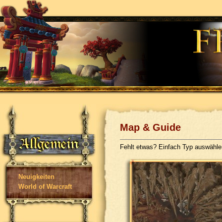
Map & Guide
Fehlt etwas? Einfach Typ auswähl
Neuigkeiten
World of Warcraft