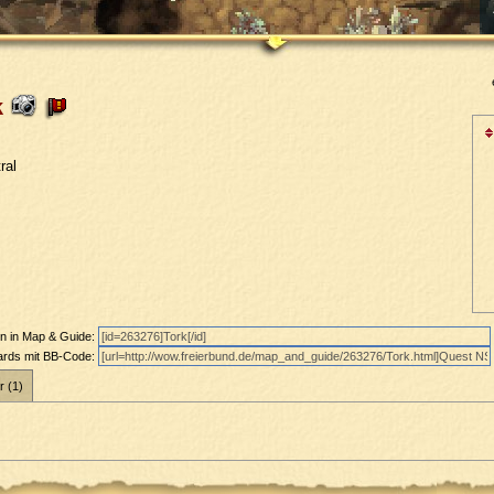
k
ral
en in Map & Guide:
oards mit BB-Code:
r (1)