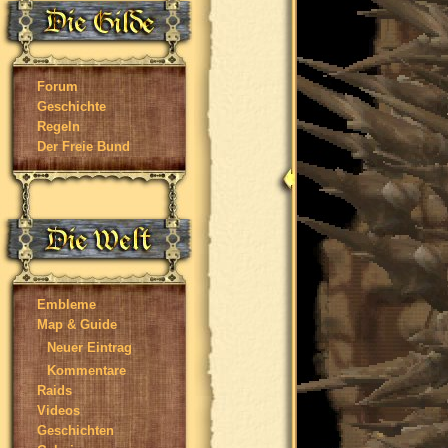
Forum
Geschichte
Regeln
Der Freie Bund
Embleme
Map & Guide
Neuer Eintrag
Kommentare
Raids
Videos
Geschichten