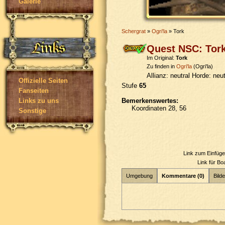
Galerie
Schergrat
»
Ogri'la
» Tork
Quest NSC: Tor
Im Original:
Tork
Zu finden in
Ogri'la
(Ogri'la)
Allianz:
neutral
Horde:
neut
Offizielle Seiten
Stufe
65
Fanseiten
Bemerkenswertes:
Links zu uns
Koordinaten 28, 56
Sonstige
Link zum Einfüg
Link für B
Umgebung
Kommentare (0)
Bilde