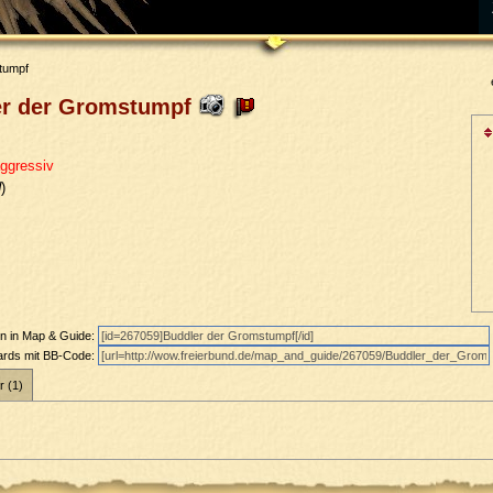
tumpf
er der Gromstumpf
ggressiv
d
)
en in Map & Guide:
oards mit BB-Code:
r (1)