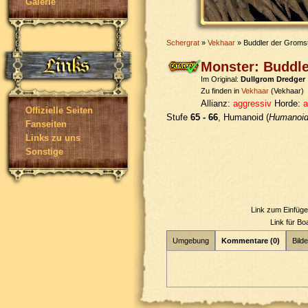
Galerie
Schergrat
»
Vekhaar
» Buddler der Groms
Monster: Buddl
Im Original:
Dullgrom Dredger
Zu finden in
Vekhaar
(Vekhaar)
Allianz:
aggressiv
Horde:
a
Offizielle Seiten
Stufe
65 - 66
, Humanoid (
Humanoi
Fanseiten
Links zu uns
Sonstige
Link zum Einfüg
Link für B
Umgebung
Kommentare (0)
Bilde