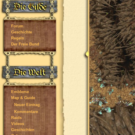
Forum
Geschichte
Regeln
Der Freie Bund
Embleme
Map & Guide
Neuer Eintrag
Kommentare
Raids
Videos
Geschichten