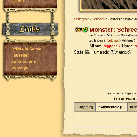
Galerie
Schergrat
»
Vekhaar
» Schreckensfalke de
Monster: Schrec
Im Original:
Vekh'nir Dreadha
Zu finden in
Vekhaar
(Vekhaar)
Allianz:
aggressiv
Horde:
a
Offizielle Seiten
Stufe
66
, Humanoid (
Humanoid
)
Fanseiten
Links zu uns
Sonstige
Link zum Einfügen i
Link für Board
Umgebung
Kommentare (0)
Bilde