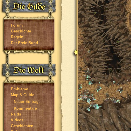
Forum
Geschichte
Regeln
Der Freie Bund
Embleme
Map & Guide
Neuer Eintrag
Kommentare
Raids
Videos
Geschichten