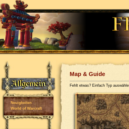
Map & Guide
Fehlt etwas? Einfach Typ auswähl
Neuigkeiten
World of Warcraft