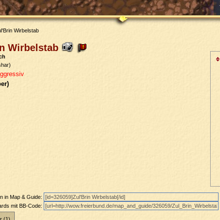
l'Brin Wirbelstab
in Wirbelstab
ch
shar)
ggressiv
ber)
en in Map & Guide:
oards mit BB-Code:
r (1)