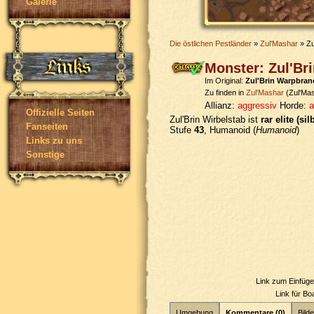
Galerie
Die östlichen Pestländer
»
Zul'Mashar
» Zu
Monster: Zul'Br
Im Original:
Zul'Brin Warpbran
Zu finden in
Zul'Mashar
(Zul'Ma
Allianz:
aggressiv
Horde:
a
Offizielle Seiten
Zul'Brin Wirbelstab ist
rar elite (sil
Fanseiten
Stufe
43
, Humanoid (
Humanoid
)
Links zu uns
Sonstige
Link zum Einfüg
Link für B
Umgebung
Kommentare (0)
Bilde