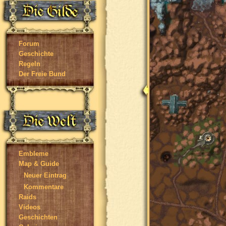
Forum
Geschichte
Regeln
Der Freie Bund
Embleme
Map & Guide
Neuer Eintrag
Kommentare
Raids
Videos
Geschichten