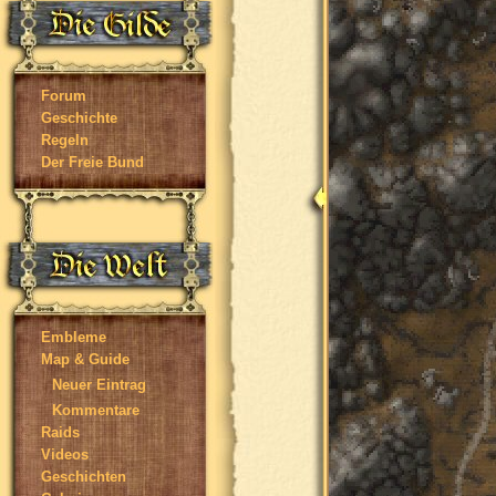
Forum
Geschichte
Regeln
Der Freie Bund
Embleme
Map & Guide
Neuer Eintrag
Kommentare
Raids
Videos
Geschichten