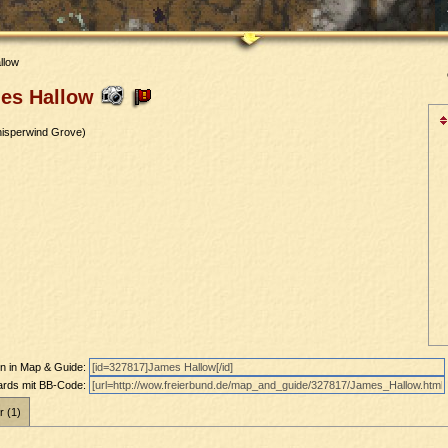
llow
es Hallow
isperwind Grove)
en in Map & Guide:
oards mit BB-Code:
r (1)