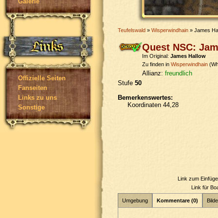
Galerie
Teufelswald
»
Wisperwindhain
» James Ha
Quest NSC: Jam
Im Original:
James Hallow
Zu finden in
Wisperwindhain
(Wh
Allianz:
freundlich
Offizielle Seiten
Stufe
50
Fanseiten
Bemerkenswertes:
Links zu uns
Koordinaten 44,28
Sonstige
Link zum Einfüg
Link für B
Umgebung
Kommentare (0)
Bilde