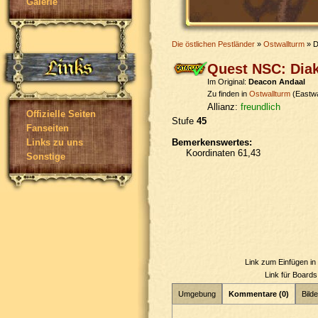
Galerie
Die östlichen Pestländer
»
Ostwallturm
» D
Quest NSC: Dia
Im Original:
Deacon Andaal
Zu finden in
Ostwallturm
(Eastwa
Allianz:
freundlich
Offizielle Seiten
Stufe
45
Fanseiten
Bemerkenswertes:
Links zu uns
Koordinaten 61,43
Sonstige
Link zum Einfügen i
Link für Board
Umgebung
Kommentare (0)
Bilde