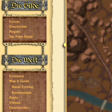
Forum
Geschichte
Regeln
Der Freie Bund
Embleme
Map & Guide
Neuer Eintrag
Kommentare
Raids
Videos
Geschichten