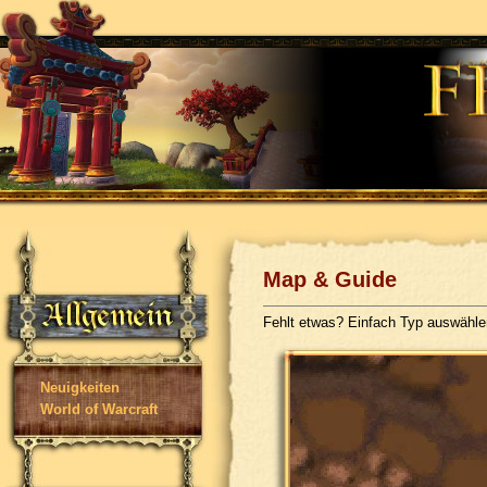
Map & Guide
Fehlt etwas? Einfach Typ auswähl
Neuigkeiten
World of Warcraft